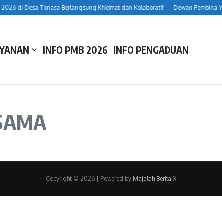
26 di Desa Tonasa Berlangsung Khidmat dan Kolaboratif
Dewan Pembina Ya
AYANAN
INFO PMB 2026
INFO PENGADUAN
SAMA
Copyright © 2026 | Powered by
Majalah Berita X