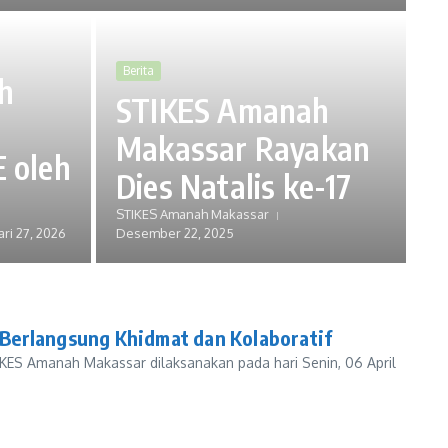
Berita
h
STIKES Amanah
i
Makassar Rayakan
 oleh
Dies Natalis ke-17
STIKES Amanah Makassar
ari 27, 2026
Desember 22, 2025
erlangsung Khidmat dan Kolaboratif
KES Amanah Makassar dilaksanakan pada hari Senin, 06 April