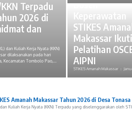
Dosen
/KKN Terpadu
Keperawatan
hun 2026 di
STIKES Amana
hidmat dan
Makassar Ikut
Pelatihan OSCE
) dan Kuliah Kerja Nyata (KKN)
ar dilaksanakan pada hari
AIPNI
sa, Kecamatan Tombolo Pao,...
STIKES Amanah Makassar
Janu
ES Amanah Makassar Tahun 2026 di Desa Tonasa B
dan Kuliah Kerja Nyata (KKN) Terpadu yang diselenggarakan oleh STI