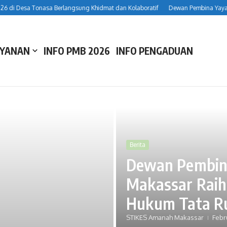
i Desa Tonasa Berlangsung Khidmat dan Kolaboratif
Dewan Pembina Yayasa
AYANAN
INFO PMB 2026
INFO PENGADUAN
Berita
Dewan Pembin
Makassar Raih
Hukum Tata R
Berita
STIKES Amanah Makassar
Febr