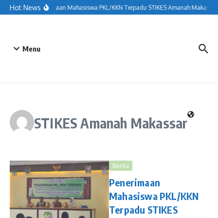
Lewati ke konten
Hot News
Penerimaan Mahasiswa PKL/KKN Terpadu STIKES Amanah Makassar T
Menu
STIKES Amanah Makassar
Berita
Penerimaan
Mahasiswa PKL/KKN
Terpadu STIKES