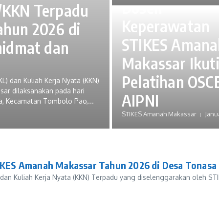
Dosen
/KKN Terpadu
Keperawatan
hun 2026 di
STIKES Amana
hidmat dan
Makassar Ikut
Pelatihan OSCE
) dan Kuliah Kerja Nyata (KKN)
ar dilaksanakan pada hari
AIPNI
sa, Kecamatan Tombolo Pao,...
STIKES Amanah Makassar
Janu
ES Amanah Makassar Tahun 2026 di Desa Tonasa B
dan Kuliah Kerja Nyata (KKN) Terpadu yang diselenggarakan oleh STI