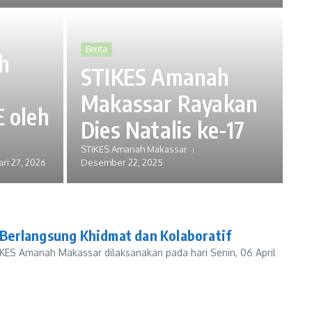
Berita
h
STIKES Amanah
i
Makassar Rayakan
 oleh
Dies Natalis ke-17
STIKES Amanah Makassar
ari 27, 2026
Desember 22, 2025
erlangsung Khidmat dan Kolaboratif
KES Amanah Makassar dilaksanakan pada hari Senin, 06 April