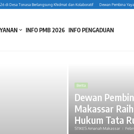
i Desa Tonasa Berlangsung Khidmat dan Kolaboratif
Dewan Pembina Yayasa
AYANAN
INFO PMB 2026
INFO PENGADUAN
Berita
Dewan Pembin
Makassar Raih
Hukum Tata R
Berita
STIKES Amanah Makassar
Febr