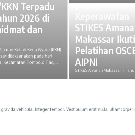
Dosen
/KKN Terpadu
Keperawatan
hun 2026 di
STIKES Amana
hidmat dan
Makassar Ikut
Pelatihan OSCE
) dan Kuliah Kerja Nyata (KKN)
ar dilaksanakan pada hari
AIPNI
sa, Kecamatan Tombolo Pao,...
STIKES Amanah Makassar
Janu
avida vehicula. Integer tempor. Vestibulum erat nulla, ullamcorper 