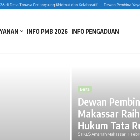
i Desa Tonasa Berlangsung Khidmat dan Kolaboratif
Dewan Pembina Yayasa
AYANAN
INFO PMB 2026
INFO PENGADUAN
Berita
Dewan Pembin
Makassar Raih
Hukum Tata R
Berita
STIKES Amanah Makassar
Febr