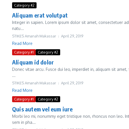
Category #2
Aliquam erat volutpat
Integer in sapien. Lorem ipsum dolor sit amet, consectetuer adi
natu...
STIKES Amanah Makassar
April 29, 2019
Read More
Category #1
Category #2
Aliquam id dolor
Donec vitae arcu. Fusce dui leo, imperdiet in, aliquam sit amet,
...
STIKES Amanah Makassar
April 29, 2019
Read More
Category #1
Category #2
Quis autem vel eum iure
Morbi leo mi, nonummy eget tristique non, rhoncus non leo. Int
sem in pha...