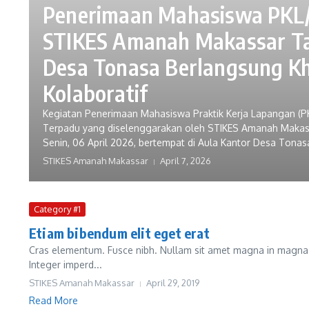
Penerimaan Mahasiswa PKL
STIKES Amanah Makassar Ta
Desa Tonasa Berlangsung K
Kolaboratif
Kegiatan Penerimaan Mahasiswa Praktik Kerja Lapangan (PKL
Terpadu yang diselenggarakan oleh STIKES Amanah Makass
Senin, 06 April 2026, bertempat di Aula Kantor Desa Tona
STIKES Amanah Makassar
April 7, 2026
Category #1
Etiam bibendum elit eget erat
Cras elementum. Fusce nibh. Nullam sit amet magna in magna gr
Integer imperd...
STIKES Amanah Makassar
April 29, 2019
Read More