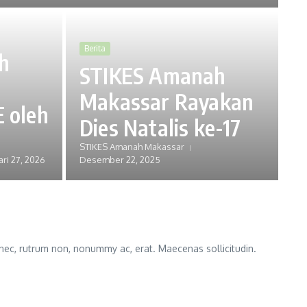
Berita
h
STIKES Amanah
i
Makassar Rayakan
 oleh
Dies Natalis ke-17
STIKES Amanah Makassar
ari 27, 2026
Desember 22, 2025
nec, rutrum non, nonummy ac, erat. Maecenas sollicitudin.